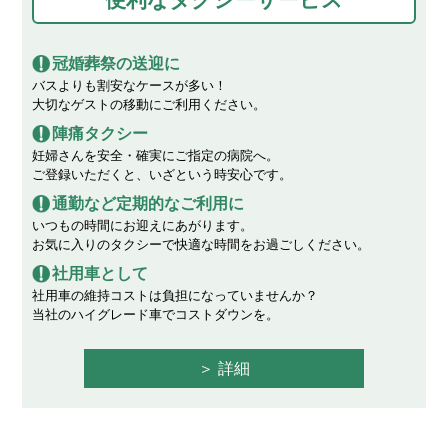
2024.05.17
パートタイマー（アルバイト）乗務員の募集を始めました！
冠婚葬祭の送迎に
バスよりも割安なケースが多い！
大切なゲストの移動にご利用ください。
2024.03.07
2024年3月13日より、CentXアプリからセントレアでの配車が
陣痛タクシー
可能になりました。
妊婦さんを安全・確実にご指定の病院へ。
ご登録いただくと、いざという時安心です。
2024.03.01
タクシーご用命の電話番号について
通勤など定期的なご利用に
2023.11.20
時間指定予約配車料金ご案内
いつもの時間にお迎えにあがります。
お気に入りのタクシーで快適な時間をお過ごしください。
2023.11.08
リコリスツアー廃止のお知らせ
社用車として
2023.03.13
社用車の維持コストは負担になっていませんか？
運賃改定のお知らせ（令和５年３月２０日より）
当社のハイグレード車でコストダウンを。
2022.11.25
【新卒者必見】「名鉄タクシーグループ採用案内」サイトを公
詳細
開しました
2022.10.01
「入社祝い金」制度を新設しました。 最大20万円進呈！！