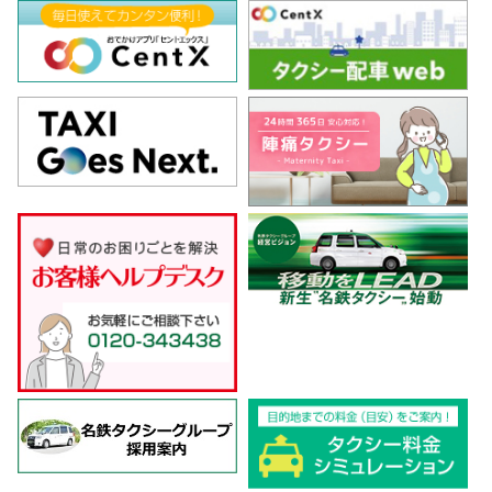
（乗務員）
2022.06.27
「陣痛タクシー」サービスを始めました
2022.01.05
当社は就職氷河期世代の方々を応援するため、職場学習・体験
の受け入れを実施しています
2021.12.02
求人サイト「P-CHAN TAXI」に当社採用案内を掲載しました
2021.10.26
令和3年11月1日から半田市地域振興券がご利用いただけます
2021.04.05
「働きやすい職場認証制度 一つ星★」を取得いたしました
2021.04.01
4月１日より精神障がい者割引を導入しました